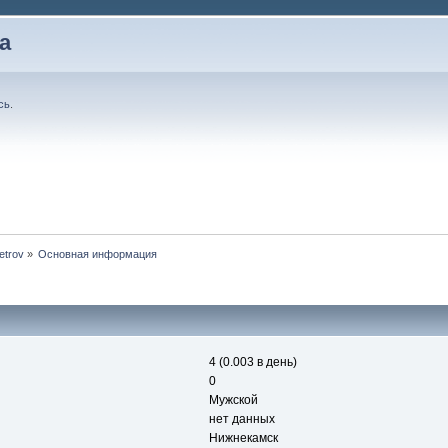
а
сь
.
etrov
»
Основная информация
4 (0.003 в день)
0
Мужской
нет данных
Нижнекамск