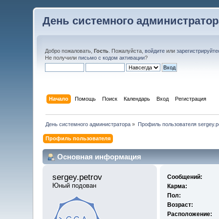
День системного администратор
Добро пожаловать,
Гость
. Пожалуйста,
войдите
или
зарегистрируйте
Не получили
письмо с кодом активации
?
Начало
Помощь
Поиск
Календарь
Вход
Регистрация
День системного администратора
»
Профиль пользователя sergey.p
Профиль пользователя
Основная информация
sergey.petrov 
Сообщений:
Юный подован
Карма:
Пол:
Возраст:
Расположение: