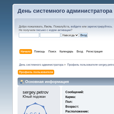
День системного администратора
Добро пожаловать,
Гость
. Пожалуйста,
войдите
или
зарегистрируйтесь
.
Не получили
письмо с кодом активации
?
Начало
Помощь
Поиск
Календарь
Вход
Регистрация
День системного администратора
»
Профиль пользователя sergey.petro
Профиль пользователя
Основная информация
sergey.petrov 
Сообщений:
Юный подован
Карма:
Пол:
Возраст:
Расположение: