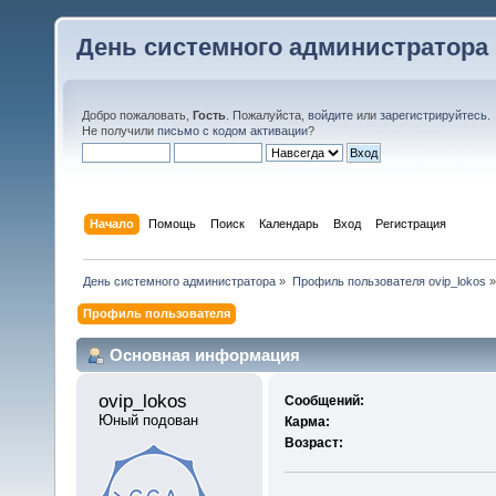
День системного администратора
Добро пожаловать,
Гость
. Пожалуйста,
войдите
или
зарегистрируйтесь
.
Не получили
письмо с кодом активации
?
Начало
Помощь
Поиск
Календарь
Вход
Регистрация
День системного администратора
»
Профиль пользователя ovip_lokos
»
Профиль пользователя
Основная информация
ovip_lokos 
Сообщений:
Юный подован
Карма:
Возраст: