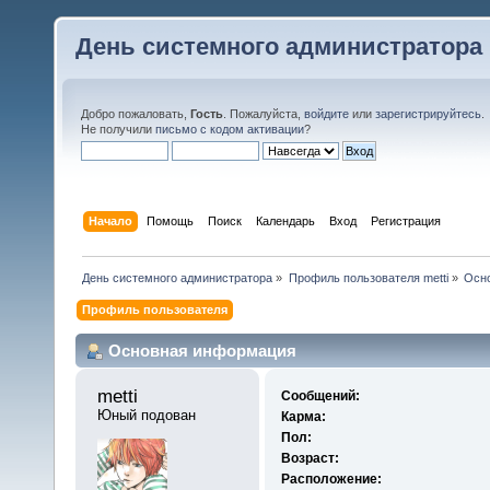
День системного администратора
Добро пожаловать,
Гость
. Пожалуйста,
войдите
или
зарегистрируйтесь
.
Не получили
письмо с кодом активации
?
Начало
Помощь
Поиск
Календарь
Вход
Регистрация
День системного администратора
»
Профиль пользователя metti
»
Осн
Профиль пользователя
Основная информация
metti 
Сообщений:
Юный подован
Карма:
Пол:
Возраст:
Расположение: