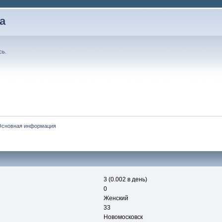
а
сь
.
Основная информация
3 (0.002 в день)
0
Женский
33
Новомосковск