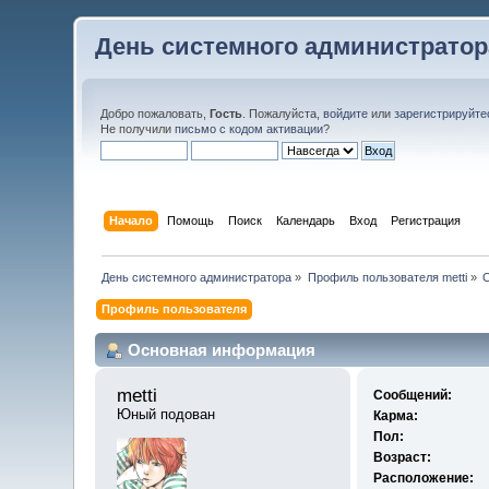
День системного администратор
Добро пожаловать,
Гость
. Пожалуйста,
войдите
или
зарегистрируйте
Не получили
письмо с кодом активации
?
Начало
Помощь
Поиск
Календарь
Вход
Регистрация
День системного администратора
»
Профиль пользователя metti
»
Профиль пользователя
Основная информация
metti 
Сообщений:
Юный подован
Карма:
Пол:
Возраст:
Расположение: