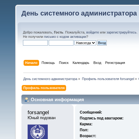
День системного администратора
Добро пожаловать,
Гость
. Пожалуйста,
войдите
или
зарегистрируйтесь
.
Не получили
письмо с кодом активации
?
Начало
Помощь
Поиск
Календарь
Вход
Регистрация
День системного администратора
»
Профиль пользователя forsangel
»
Профиль пользователя
Основная информация
forsangel 
Сообщений:
Юный подован
Подпись под аватаром:
Карма:
Пол:
Возраст: