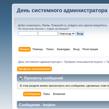
День системного администратора
Добро пожаловать,
Гость
. Пожалуйста,
войдите
или
зарегистрируйтесь
.
Не получили
письмо с кодом активации
?
Начало
Помощь
Поиск
Календарь
Вход
Регистрация
День системного администратора
»
Профиль пользователя boykov
»
П
Профиль пользователя
Просмотр сообщений
В этом разделе можно просмотреть все сообщения, сделанные этим п
Сообщения
Темы
Вложения
Сообщения - boykov