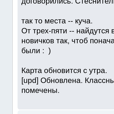
договорились. Стеснител
так то места -- куча.
От трех-пяти -- найдутся
новичков так, чтоб понач
были : )
Карта обновится с утра.
[upd] Обновлена. Классн
помечены.