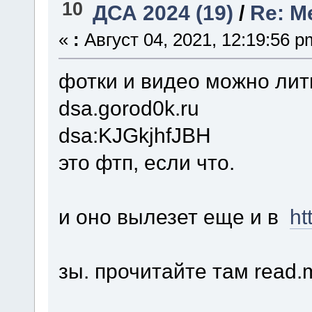
10
ДСА 2024 (19)
/
Re: М
«
:
Август 04, 2021, 12:19:56 p
фотки и видео можно лит
dsa.gorod0k.ru
dsa:KJGkjhfJBH
это фтп, если что.
и оно вылезет еще и в
ht
зы. прочитайте там read.