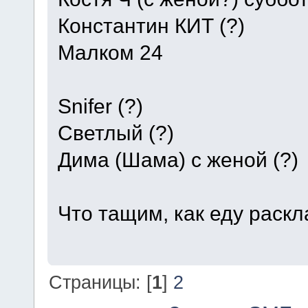
Константин КИТ (?)
Малком 24
Snifer (?)
Светлый (?)
Дима (Шама) с женой (?)
Что тащим, как еду раск
Страницы: [
1
]
2