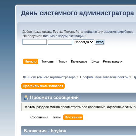
День системного администратора
Добро пожаловать,
Гость
. Пожалуйста,
войдите
или
зарегистрируйтесь
.
Не получили
письмо с кодом активации
?
Начало
Помощь
Поиск
Календарь
Вход
Регистрация
День системного администратора
»
Профиль пользователя boykov
»
П
Профиль пользователя
Просмотр сообщений
В этом разделе можно просмотреть все сообщения, сделанные этим п
Сообщения
Темы
Вложения
Вложения - boykov