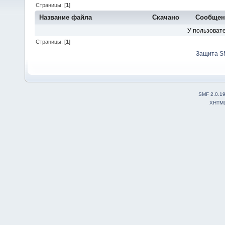
Страницы: [
1
]
Название файла
Скачано
Сообщен
У пользовате
Страницы: [
1
]
Защита S
SMF 2.0.1
XHTM