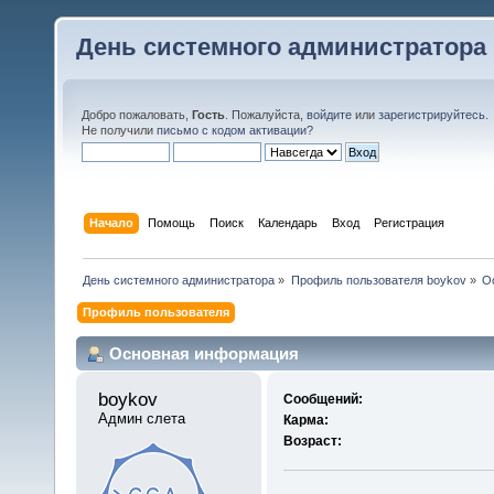
День системного администратора
Добро пожаловать,
Гость
. Пожалуйста,
войдите
или
зарегистрируйтесь
.
Не получили
письмо с кодом активации
?
Начало
Помощь
Поиск
Календарь
Вход
Регистрация
День системного администратора
»
Профиль пользователя boykov
»
О
Профиль пользователя
Основная информация
boykov 
Сообщений:
Админ слета
Карма:
Возраст: