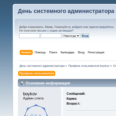
День системного администратора
Добро пожаловать,
Гость
. Пожалуйста,
войдите
или
зарегистрируйтесь
.
Не получили
письмо с кодом активации
?
Начало
Помощь
Поиск
Календарь
Вход
Регистрация
День системного администратора
»
Профиль пользователя boykov
»
О
Профиль пользователя
Основная информация
boykov 
Сообщений:
Админ слета
Карма:
Возраст: