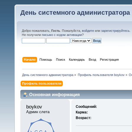
День системного администратора
Добро пожаловать,
Гость
. Пожалуйста,
войдите
или
зарегистрируйтесь
.
Не получили
письмо с кодом активации
?
Начало
Помощь
Поиск
Календарь
Вход
Регистрация
День системного администратора
»
Профиль пользователя boykov
»
О
Профиль пользователя
Основная информация
boykov 
Сообщений:
Админ слета
Карма:
Возраст: