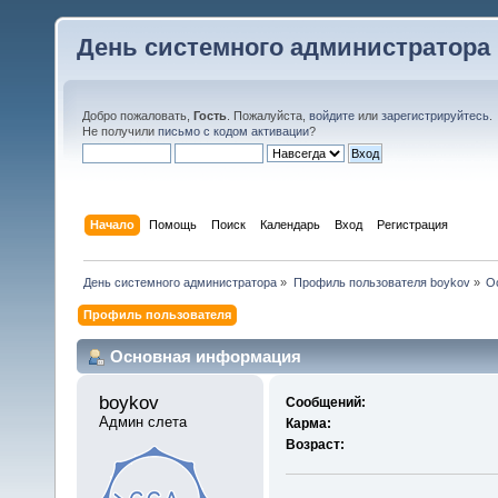
День системного администратора
Добро пожаловать,
Гость
. Пожалуйста,
войдите
или
зарегистрируйтесь
.
Не получили
письмо с кодом активации
?
Начало
Помощь
Поиск
Календарь
Вход
Регистрация
День системного администратора
»
Профиль пользователя boykov
»
О
Профиль пользователя
Основная информация
boykov 
Сообщений:
Админ слета
Карма:
Возраст: