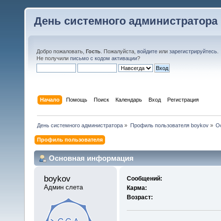
День системного администратора
Добро пожаловать,
Гость
. Пожалуйста,
войдите
или
зарегистрируйтесь
.
Не получили
письмо с кодом активации
?
Начало
Помощь
Поиск
Календарь
Вход
Регистрация
День системного администратора
»
Профиль пользователя boykov
»
О
Профиль пользователя
Основная информация
boykov 
Сообщений:
Админ слета
Карма:
Возраст: