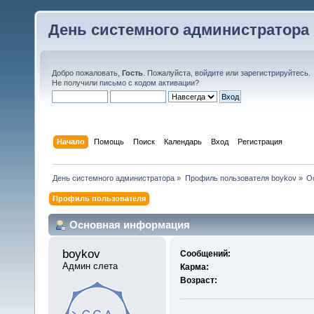
День системного администратора
Добро пожаловать,
Гость
. Пожалуйста,
войдите
или
зарегистрируйтесь
.
Не получили
письмо с кодом активации
?
Начало
Помощь
Поиск
Календарь
Вход
Регистрация
День системного администратора
»
Профиль пользователя boykov
»
О
Профиль пользователя
Основная информация
boykov 
Сообщений:
Админ слета
Карма:
Возраст: