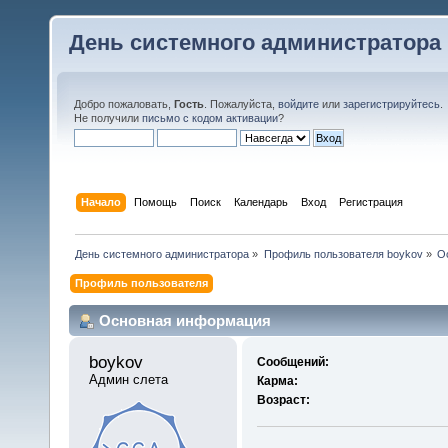
День системного администратора
Добро пожаловать,
Гость
. Пожалуйста,
войдите
или
зарегистрируйтесь
.
Не получили
письмо с кодом активации
?
Начало
Помощь
Поиск
Календарь
Вход
Регистрация
День системного администратора
»
Профиль пользователя boykov
»
О
Профиль пользователя
Основная информация
boykov 
Сообщений:
Админ слета
Карма:
Возраст: