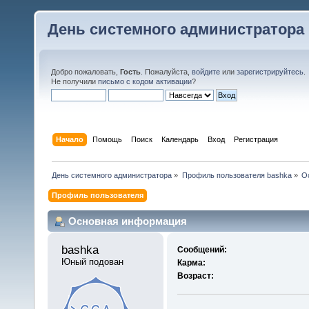
День системного администратора
Добро пожаловать,
Гость
. Пожалуйста,
войдите
или
зарегистрируйтесь
.
Не получили
письмо с кодом активации
?
Начало
Помощь
Поиск
Календарь
Вход
Регистрация
День системного администратора
»
Профиль пользователя bashka
»
О
Профиль пользователя
Основная информация
bashka 
Сообщений:
Юный подован
Карма:
Возраст: