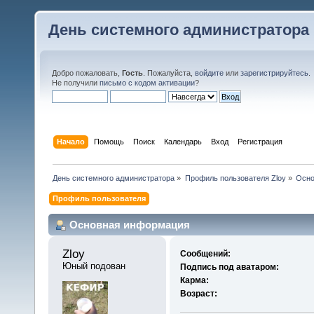
День системного администратора
Добро пожаловать,
Гость
. Пожалуйста,
войдите
или
зарегистрируйтесь
.
Не получили
письмо с кодом активации
?
Начало
Помощь
Поиск
Календарь
Вход
Регистрация
День системного администратора
»
Профиль пользователя Zloy
»
Осно
Профиль пользователя
Основная информация
Zloy 
Сообщений:
Юный подован
Подпись под аватаром:
Карма:
Возраст: