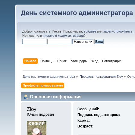
День системного администратора
Добро пожаловать,
Гость
. Пожалуйста,
войдите
или
зарегистрируйтесь
.
Не получили
письмо с кодом активации
?
Начало
Помощь
Поиск
Календарь
Вход
Регистрация
День системного администратора
»
Профиль пользователя Zloy
»
Осно
Профиль пользователя
Основная информация
Zloy 
Сообщений:
Юный подован
Подпись под аватаром:
Карма:
Возраст: