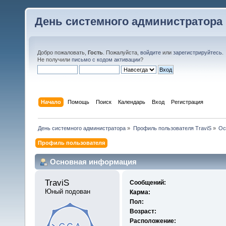
День системного администратора
Добро пожаловать,
Гость
. Пожалуйста,
войдите
или
зарегистрируйтесь
.
Не получили
письмо с кодом активации
?
Начало
Помощь
Поиск
Календарь
Вход
Регистрация
День системного администратора
»
Профиль пользователя TraviS
»
Ос
Профиль пользователя
Основная информация
TraviS 
Сообщений:
Юный подован
Карма:
Пол:
Возраст:
Расположение: