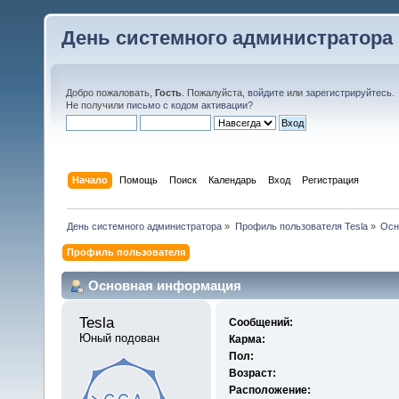
День системного администратора
Добро пожаловать,
Гость
. Пожалуйста,
войдите
или
зарегистрируйтесь
.
Не получили
письмо с кодом активации
?
Начало
Помощь
Поиск
Календарь
Вход
Регистрация
День системного администратора
»
Профиль пользователя Tesla
»
Осн
Профиль пользователя
Основная информация
Tesla 
Сообщений:
Юный подован
Карма:
Пол:
Возраст:
Расположение: