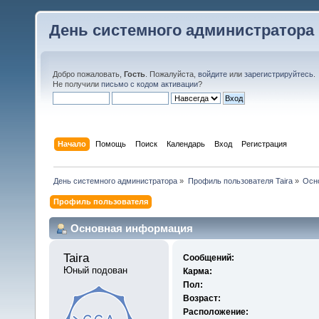
День системного администратора
Добро пожаловать,
Гость
. Пожалуйста,
войдите
или
зарегистрируйтесь
.
Не получили
письмо с кодом активации
?
Начало
Помощь
Поиск
Календарь
Вход
Регистрация
День системного администратора
»
Профиль пользователя Taira
»
Осн
Профиль пользователя
Основная информация
Taira 
Сообщений:
Юный подован
Карма:
Пол:
Возраст:
Расположение: