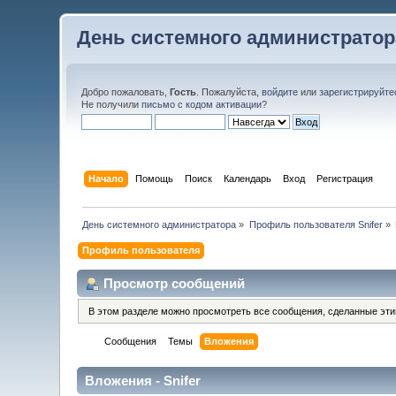
День системного администратор
Добро пожаловать,
Гость
. Пожалуйста,
войдите
или
зарегистрируйте
Не получили
письмо с кодом активации
?
Начало
Помощь
Поиск
Календарь
Вход
Регистрация
День системного администратора
»
Профиль пользователя Snifer
»
Профиль пользователя
Просмотр сообщений
В этом разделе можно просмотреть все сообщения, сделанные эт
Сообщения
Темы
Вложения
Вложения - Snifer