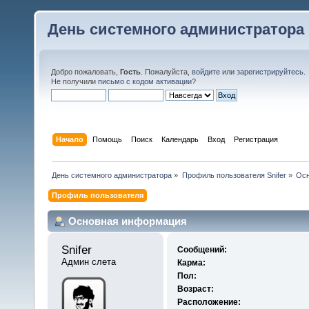
День системного администратора
Добро пожаловать,
Гость
. Пожалуйста,
войдите
или
зарегистрируйтесь
.
Не получили
письмо с кодом активации
?
Начало
Помощь
Поиск
Календарь
Вход
Регистрация
День системного администратора
»
Профиль пользователя Snifer
»
Осн
Профиль пользователя
Основная информация
Snifer 
Сообщений:
Админ слета
Карма:
Пол:
Возраст:
Расположение: