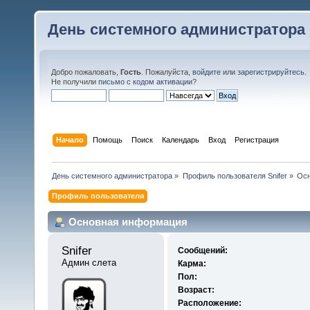
День системного администратора
Добро пожаловать,
Гость
. Пожалуйста,
войдите
или
зарегистрируйтесь
.
Не получили
письмо с кодом активации
?
Начало
Помощь
Поиск
Календарь
Вход
Регистрация
День системного администратора
»
Профиль пользователя Snifer
»
Осн
Профиль пользователя
Основная информация
Snifer 
Сообщений:
Админ слета
Карма:
Пол:
Возраст:
Расположение: