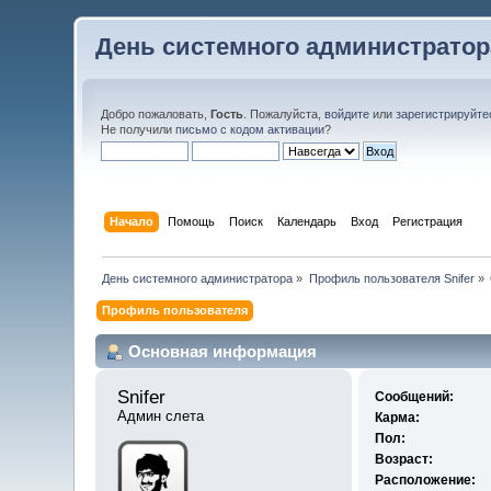
День системного администратор
Добро пожаловать,
Гость
. Пожалуйста,
войдите
или
зарегистрируйте
Не получили
письмо с кодом активации
?
Начало
Помощь
Поиск
Календарь
Вход
Регистрация
День системного администратора
»
Профиль пользователя Snifer
»
Профиль пользователя
Основная информация
Snifer 
Сообщений:
Админ слета
Карма:
Пол:
Возраст:
Расположение: