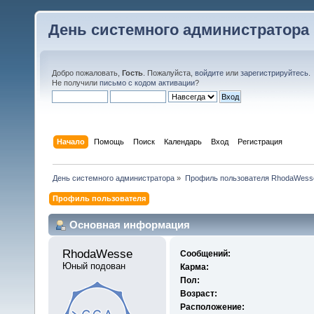
День системного администратора
Добро пожаловать,
Гость
. Пожалуйста,
войдите
или
зарегистрируйтесь
.
Не получили
письмо с кодом активации
?
Начало
Помощь
Поиск
Календарь
Вход
Регистрация
День системного администратора
»
Профиль пользователя RhodaWess
Профиль пользователя
Основная информация
RhodaWesse 
Сообщений:
Юный подован
Карма:
Пол:
Возраст:
Расположение: