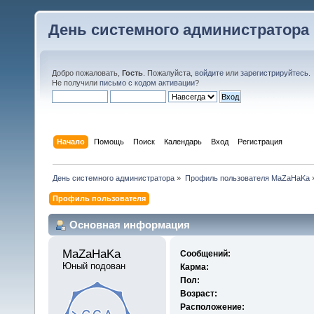
День системного администратора
Добро пожаловать,
Гость
. Пожалуйста,
войдите
или
зарегистрируйтесь
.
Не получили
письмо с кодом активации
?
Начало
Помощь
Поиск
Календарь
Вход
Регистрация
День системного администратора
»
Профиль пользователя MaZaHaKa
Профиль пользователя
Основная информация
MaZaHaKa 
Сообщений:
Юный подован
Карма:
Пол:
Возраст:
Расположение: