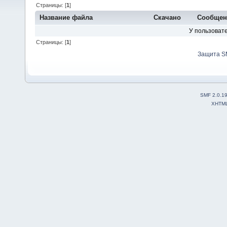
Страницы: [
1
]
Название файла
Скачано
Сообщен
У пользовате
Страницы: [
1
]
Защита S
SMF 2.0.1
XHTM