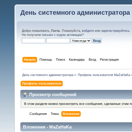
День системного администратора
Добро пожаловать,
Гость
. Пожалуйста,
войдите
или
зарегистрируйтесь
.
Не получили
письмо с кодом активации
?
Начало
Помощь
Поиск
Календарь
Вход
Регистрация
День системного администратора
»
Профиль пользователя MaZaHaKa
Профиль пользователя
Просмотр сообщений
В этом разделе можно просмотреть все сообщения, сделанные этим п
Сообщения
Темы
Вложения
Вложения - MaZaHaKa