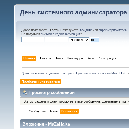
День системного администратора
Добро пожаловать,
Гость
. Пожалуйста,
войдите
или
зарегистрируйтесь
.
Не получили
письмо с кодом активации
?
Начало
Помощь
Поиск
Календарь
Вход
Регистрация
День системного администратора
»
Профиль пользователя MaZaHaKa
Профиль пользователя
Просмотр сообщений
В этом разделе можно просмотреть все сообщения, сделанные этим п
Сообщения
Темы
Вложения
Вложения - MaZaHaKa