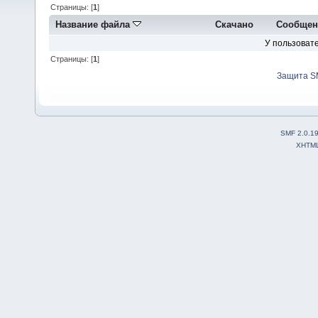
Страницы: [
1
]
Название файла
Скачано
Сообщен
У пользовате
Страницы: [
1
]
Защита S
SMF 2.0.1
XHTM