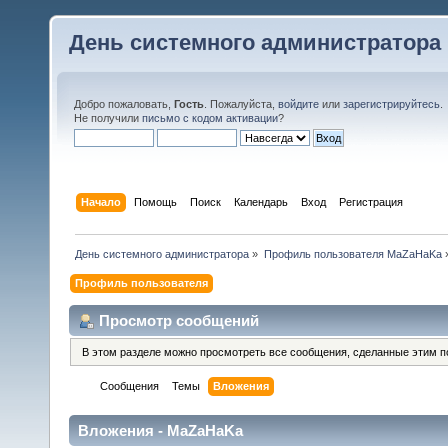
День системного администратора
Добро пожаловать,
Гость
. Пожалуйста,
войдите
или
зарегистрируйтесь
.
Не получили
письмо с кодом активации
?
Начало
Помощь
Поиск
Календарь
Вход
Регистрация
День системного администратора
»
Профиль пользователя MaZaHaKa
Профиль пользователя
Просмотр сообщений
В этом разделе можно просмотреть все сообщения, сделанные этим п
Сообщения
Темы
Вложения
Вложения - MaZaHaKa