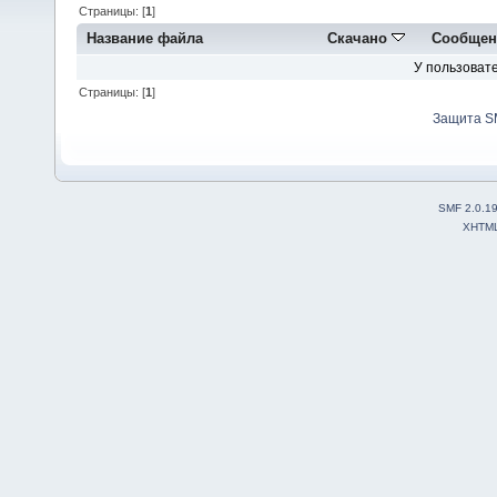
Страницы: [
1
]
Название файла
Скачано
Сообщен
У пользовате
Страницы: [
1
]
Защита S
SMF 2.0.1
XHTM