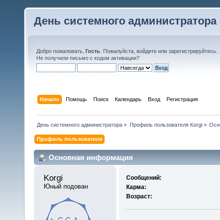
День системного администратора
Добро пожаловать,
Гость
. Пожалуйста,
войдите
или
зарегистрируйтесь
.
Не получили
письмо с кодом активации
?
Начало
Помощь
Поиск
Календарь
Вход
Регистрация
День системного администратора
»
Профиль пользователя Korgi
»
Осн
Профиль пользователя
Основная информация
Korgi 
Сообщений:
Юный подован
Карма:
Возраст: