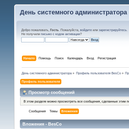
День системного администратора
Добро пожаловать,
Гость
. Пожалуйста,
войдите
или
зарегистрируйтесь
.
Не получили
письмо с кодом активации
?
Начало
Помощь
Поиск
Календарь
Вход
Регистрация
День системного администратора
»
Профиль пользователя BesCo
»
Пр
Профиль пользователя
Просмотр сообщений
В этом разделе можно просмотреть все сообщения, сделанные этим п
Сообщения
Темы
Вложения
Вложения - BesCo