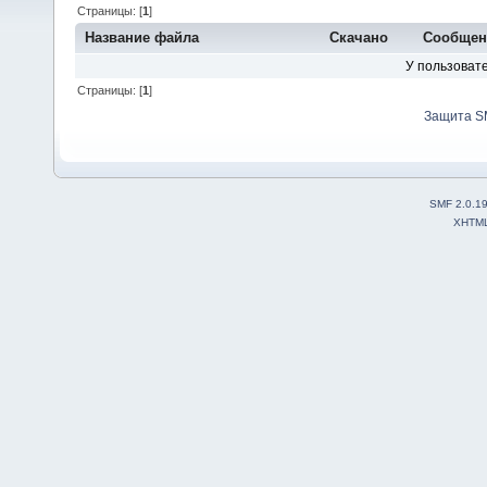
Страницы: [
1
]
Название файла
Скачано
Сообщен
У пользовате
Страницы: [
1
]
Защита S
SMF 2.0.1
XHTM