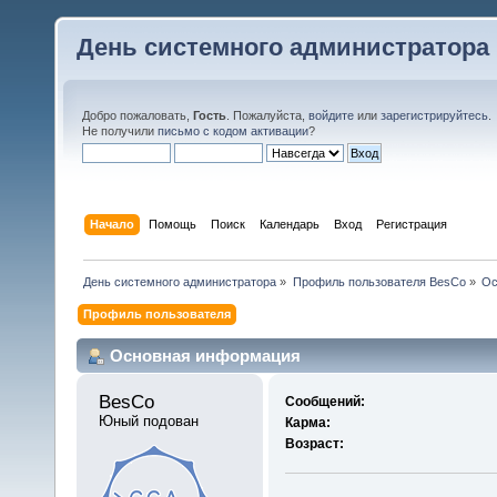
День системного администратора
Добро пожаловать,
Гость
. Пожалуйста,
войдите
или
зарегистрируйтесь
.
Не получили
письмо с кодом активации
?
Начало
Помощь
Поиск
Календарь
Вход
Регистрация
День системного администратора
»
Профиль пользователя BesCo
»
Ос
Профиль пользователя
Основная информация
BesCo 
Сообщений:
Юный подован
Карма:
Возраст: