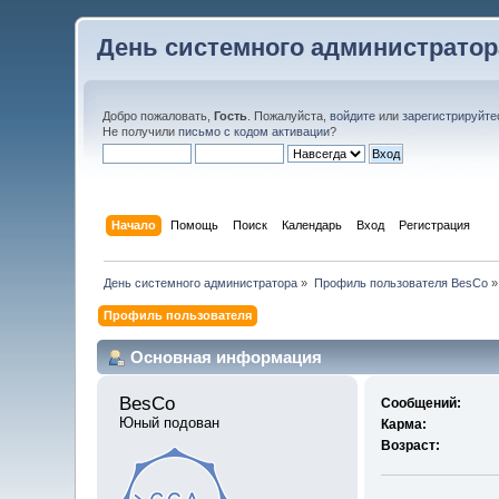
День системного администратор
Добро пожаловать,
Гость
. Пожалуйста,
войдите
или
зарегистрируйте
Не получили
письмо с кодом активации
?
Начало
Помощь
Поиск
Календарь
Вход
Регистрация
День системного администратора
»
Профиль пользователя BesCo
»
Профиль пользователя
Основная информация
BesCo 
Сообщений:
Юный подован
Карма:
Возраст: