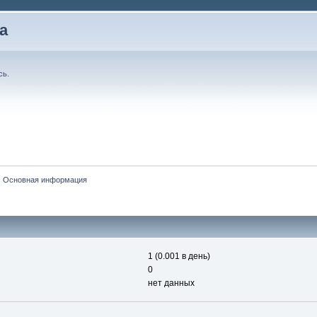
а
сь
.
Основная информация
1 (0.001 в день)
0
нет данных