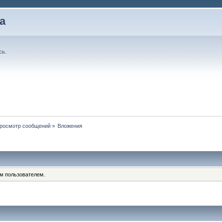
а
сь
.
росмотр сообщений
»
Вложения
им пользователем.