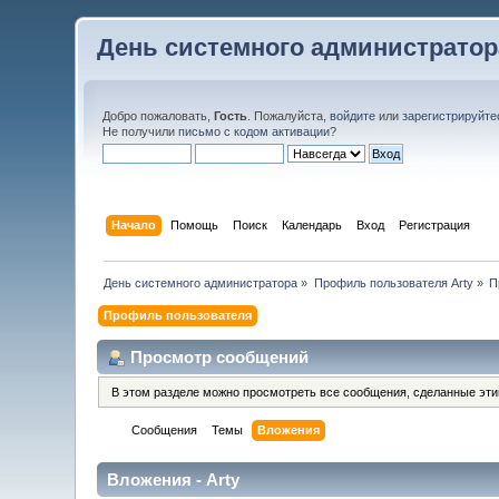
День системного администратор
Добро пожаловать,
Гость
. Пожалуйста,
войдите
или
зарегистрируйте
Не получили
письмо с кодом активации
?
Начало
Помощь
Поиск
Календарь
Вход
Регистрация
День системного администратора
»
Профиль пользователя Arty
»
П
Профиль пользователя
Просмотр сообщений
В этом разделе можно просмотреть все сообщения, сделанные эт
Сообщения
Темы
Вложения
Вложения - Arty