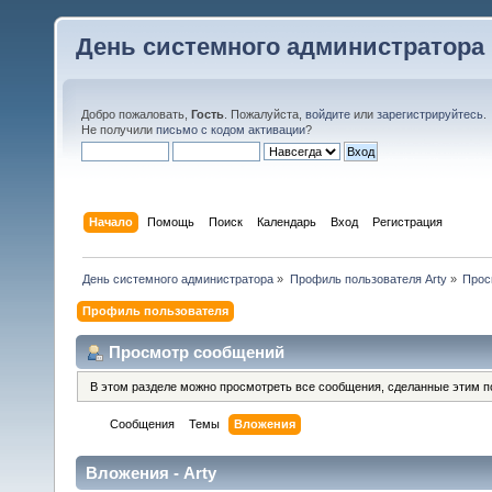
День системного администратора
Добро пожаловать,
Гость
. Пожалуйста,
войдите
или
зарегистрируйтесь
.
Не получили
письмо с кодом активации
?
Начало
Помощь
Поиск
Календарь
Вход
Регистрация
День системного администратора
»
Профиль пользователя Arty
»
Прос
Профиль пользователя
Просмотр сообщений
В этом разделе можно просмотреть все сообщения, сделанные этим п
Сообщения
Темы
Вложения
Вложения - Arty