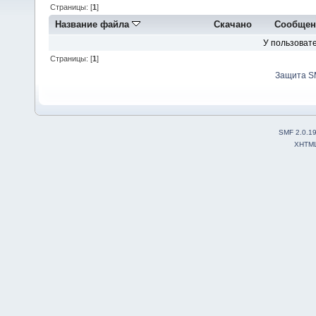
Страницы: [
1
]
Название файла
Скачано
Сообщен
У пользовате
Страницы: [
1
]
Защита S
SMF 2.0.1
XHTM