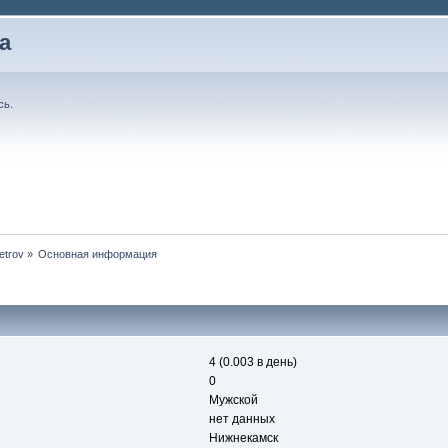
а
сь
.
etrov
»
Основная информация
4 (0.003 в день)
0
Мужской
нет данных
Нижнекамск