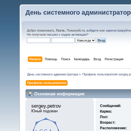
День системного администратор
Добро пожаловать,
Гость
. Пожалуйста,
войдите
или
зарегистрируйте
Не получили
письмо с кодом активации
?
Начало
Помощь
Поиск
Календарь
Вход
Регистрация
День системного администратора
»
Профиль пользователя sergey.p
Профиль пользователя
Основная информация
sergey.petrov 
Сообщений:
Юный подован
Карма:
Пол:
Возраст:
Расположение: