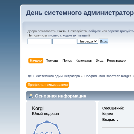
День системного администратор
Добро пожаловать,
Гость
. Пожалуйста,
войдите
или
зарегистрируйте
Не получили
письмо с кодом активации
?
Начало
Помощь
Поиск
Календарь
Вход
Регистрация
День системного администратора
»
Профиль пользователя Korgi
»
Профиль пользователя
Основная информация
Korgi 
Сообщений:
Юный подован
Карма:
Возраст: