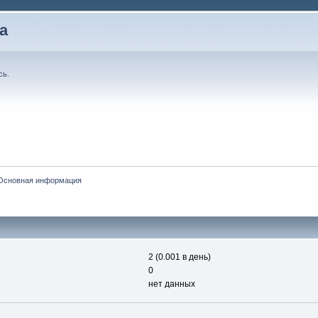
а
сь
.
Основная информация
2 (0.001 в день)
0
нет данных