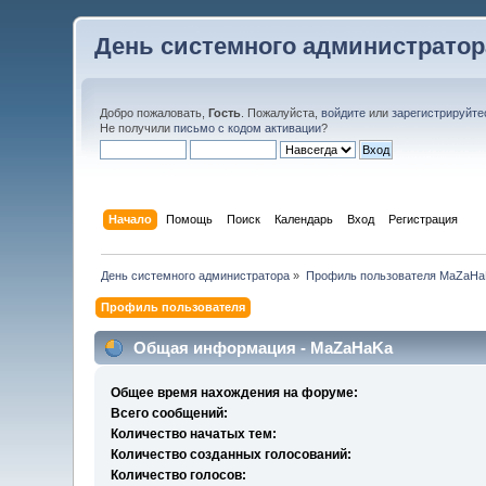
День системного администратор
Добро пожаловать,
Гость
. Пожалуйста,
войдите
или
зарегистрируйте
Не получили
письмо с кодом активации
?
Начало
Помощь
Поиск
Календарь
Вход
Регистрация
День системного администратора
»
Профиль пользователя MaZaHa
Профиль пользователя
Общая информация - MaZaHaKa
Общее время нахождения на форуме:
Всего сообщений:
Количество начатых тем:
Количество созданных голосований:
Количество голосов: