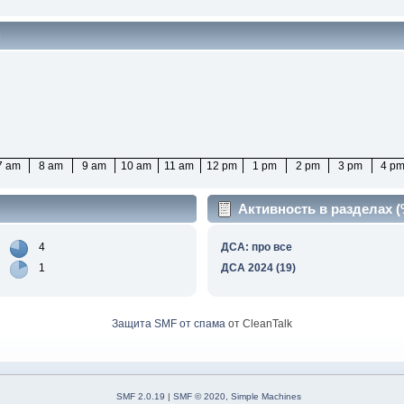
м
7 am
8 am
9 am
10 am
11 am
12 pm
1 pm
2 pm
3 pm
4 p
Активность в разделах 
4
ДСА: про все
1
ДСА 2024 (19)
Защита SMF от спама
от CleanTalk
SMF 2.0.19
|
SMF © 2020
,
Simple Machines