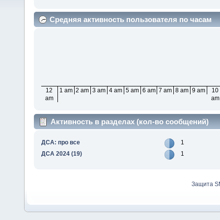
Средняя активность пользователя по часам
12
1 am
2 am
3 am
4 am
5 am
6 am
7 am
8 am
9 am
10
am
am
Активность в разделах (кол-во сообщений)
ДСА: про все
1
ДСА 2024 (19)
1
Защита S