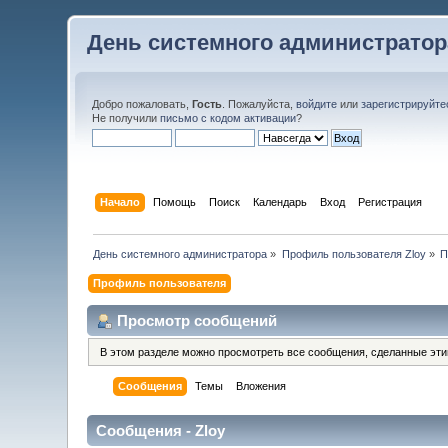
День системного администратор
Добро пожаловать,
Гость
. Пожалуйста,
войдите
или
зарегистрируйте
Не получили
письмо с кодом активации
?
Начало
Помощь
Поиск
Календарь
Вход
Регистрация
День системного администратора
»
Профиль пользователя Zloy
»
П
Профиль пользователя
Просмотр сообщений
В этом разделе можно просмотреть все сообщения, сделанные эт
Сообщения
Темы
Вложения
Сообщения - Zloy