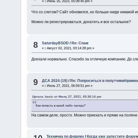
«
:
Июнь 16, 2023, 05:08:40 pm »
Что со слетом? Сайт обновился, но больше нигде никакой 
Можно ли регистрироваться, донатить и все остальное?
8
SaturdayBSOD
/
Re: Спам
«
:
Август 02, 2021, 03:14:28 pm »
Доехали нормально. Спасибо за отличную компанию. До сл
9
ДСА 2024 (19)
/
Re: Попроситься в попутчики/примкн
«
:
Июль 27, 2021, 06:59:51 pm »
Цитата: basic от Июль 27, 2021, 05:36:14 pm
Как попасть в какой либо лагерь?
На самом деле, просто. Можно приехать и прямо на поляне 
Техничка по форуму
/
Когда уже запустите фору