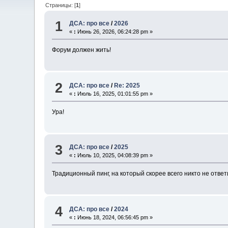
Страницы: [
1
]
1
ДСА: про все
/
2026
«
:
Июнь 26, 2026, 06:24:28 pm »
Форум должен жить!
2
ДСА: про все
/
Re: 2025
«
:
Июль 16, 2025, 01:01:55 pm »
Ура!
3
ДСА: про все
/
2025
«
:
Июль 10, 2025, 04:08:39 pm »
Традиционный пинг, на который скорее всего никто не ответ
4
ДСА: про все
/
2024
«
:
Июнь 18, 2024, 06:56:45 pm »