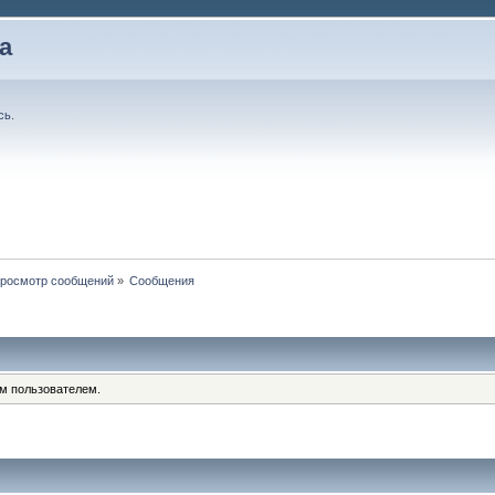
а
сь
.
росмотр сообщений
»
Сообщения
им пользователем.