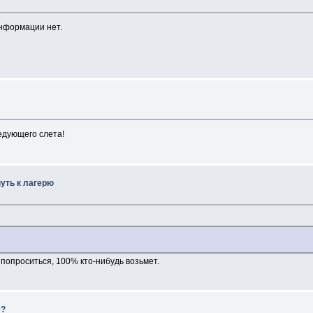
информации нет.
едующего слета!
уть к лагерю
попроситься, 100% кто-нибудь возьмет.
м?