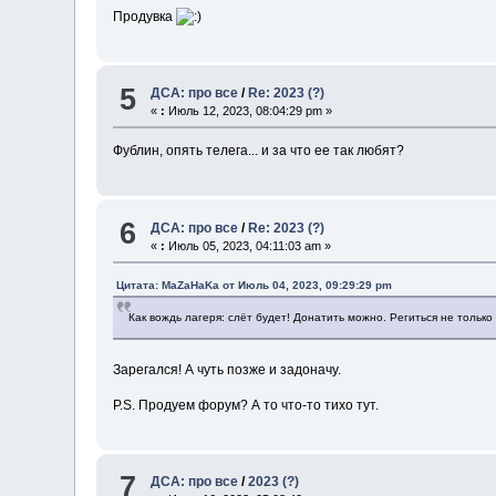
Продувка
5
ДСА: про все
/
Re: 2023 (?)
«
:
Июль 12, 2023, 08:04:29 pm »
Фублин, опять телега... и за что ее так любят?
6
ДСА: про все
/
Re: 2023 (?)
«
:
Июль 05, 2023, 04:11:03 am »
Цитата: MaZaHaKa от Июль 04, 2023, 09:29:29 pm
Как вождь лагеря: слёт будет! Донатить можно. Региться не только 
Зарегался! А чуть позже и задоначу.
P.S. Продуем форум? А то что-то тихо тут.
7
ДСА: про все
/
2023 (?)