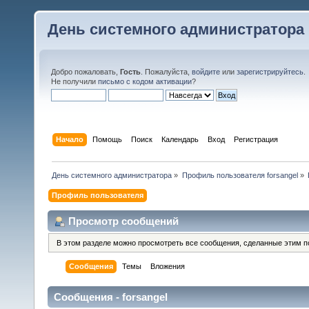
День системного администратора
Добро пожаловать,
Гость
. Пожалуйста,
войдите
или
зарегистрируйтесь
.
Не получили
письмо с кодом активации
?
Начало
Помощь
Поиск
Календарь
Вход
Регистрация
День системного администратора
»
Профиль пользователя forsangel
»
Профиль пользователя
Просмотр сообщений
В этом разделе можно просмотреть все сообщения, сделанные этим п
Сообщения
Темы
Вложения
Сообщения - forsangel