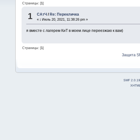
Страницы: [
1
]
1
САтЧ
/
Re: Перекличка
«
:
Июль 20, 2021, 11:38:26 pm »
я вместе с лагерем КиТ в моем лице переезжаю к вам)
Страницы: [
1
]
Защита S
SMF 2.0.1
XHTM