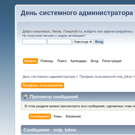
День системного администратора
Добро пожаловать,
Гость
. Пожалуйста,
войдите
или
зарегистрируйтесь
.
Не получили
письмо с кодом активации
?
Начало
Помощь
Поиск
Календарь
Вход
Регистрация
День системного администратора
»
Профиль пользователя ovip_lokos
»
Профиль пользователя
Просмотр сообщений
В этом разделе можно просмотреть все сообщения, сделанные этим п
Сообщения
Темы
Вложения
Сообщения - ovip_lokos