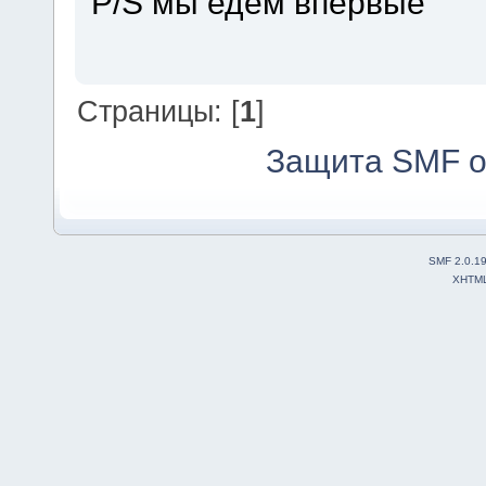
P/S мы едем впервые
Страницы: [
1
]
Защита SMF о
SMF 2.0.1
XHTM