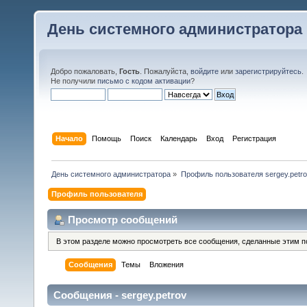
День системного администратора
Добро пожаловать,
Гость
. Пожалуйста,
войдите
или
зарегистрируйтесь
.
Не получили
письмо с кодом активации
?
Начало
Помощь
Поиск
Календарь
Вход
Регистрация
День системного администратора
»
Профиль пользователя sergey.petro
Профиль пользователя
Просмотр сообщений
В этом разделе можно просмотреть все сообщения, сделанные этим п
Сообщения
Темы
Вложения
Сообщения - sergey.petrov