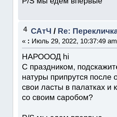
P/S мы едем впервые
4
САтЧ
/
Re: Перекличк
«
:
Июль 29, 2022, 10:37:49 am
НАРОООД hi
С праздником, подскажит
натуры припрутся после о
свои ласты в палатках и 
со своим саробом?