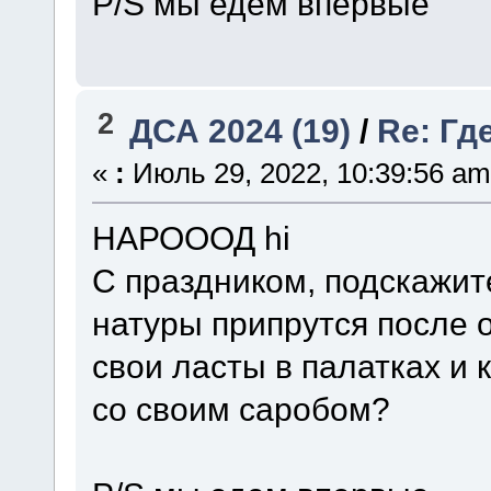
P/S мы едем впервые
2
ДСА 2024 (19)
/
Re: Гд
«
:
Июль 29, 2022, 10:39:56 am
НАРОООД hi
С праздником, подскажит
натуры припрутся после о
свои ласты в палатках и 
со своим саробом?