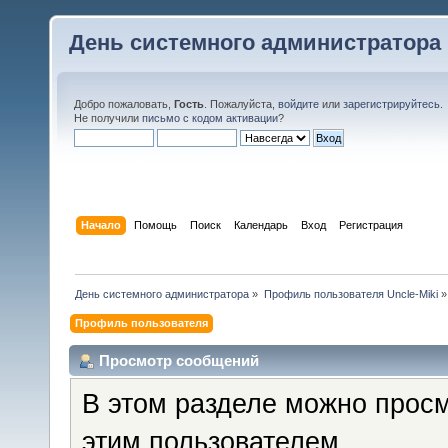
День системного администратора
Добро пожаловать,
Гость
. Пожалуйста,
войдите
или
зарегистрируйтесь
.
Не получили
письмо с кодом активации
?
Начало
Помощь
Поиск
Календарь
Вход
Регистрация
День системного администратора
»
Профиль пользователя Uncle-Miki
»
Профиль пользователя
Просмотр сообщений
В этом разделе можно прос
этим пользователем.