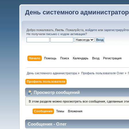
День системного администратор
Добро пожаловать,
Гость
. Пожалуйста,
войдите
или
зарегистрируйте
Не получили
письмо с кодом активации
?
Начало
Помощь
Поиск
Календарь
Вход
Регистрация
День системного администратора
»
Профиль пользователя Олег
»
Профиль пользователя
Просмотр сообщений
В этом разделе можно просмотреть все сообщения, сделанные эт
Сообщения
Темы
Вложения
Сообщения - Олег