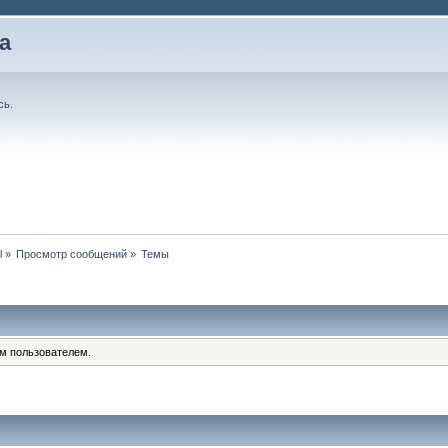
а
сь
.
l
»
Просмотр сообщений
»
Темы
им пользователем.