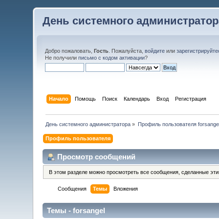
День системного администратор
Добро пожаловать,
Гость
. Пожалуйста,
войдите
или
зарегистрируйте
Не получили
письмо с кодом активации
?
Начало
Помощь
Поиск
Календарь
Вход
Регистрация
День системного администратора
»
Профиль пользователя forsange
Профиль пользователя
Просмотр сообщений
В этом разделе можно просмотреть все сообщения, сделанные эт
Сообщения
Темы
Вложения
Темы - forsangel