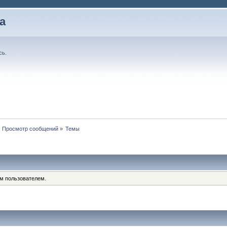
а
сь
.
Просмотр сообщений
»
Темы
им пользователем.