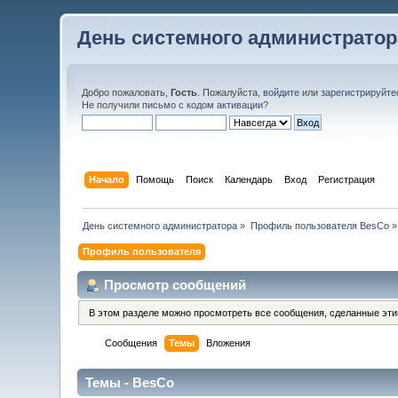
День системного администратор
Добро пожаловать,
Гость
. Пожалуйста,
войдите
или
зарегистрируйте
Не получили
письмо с кодом активации
?
Начало
Помощь
Поиск
Календарь
Вход
Регистрация
День системного администратора
»
Профиль пользователя BesCo
»
Профиль пользователя
Просмотр сообщений
В этом разделе можно просмотреть все сообщения, сделанные эт
Сообщения
Темы
Вложения
Темы - BesCo