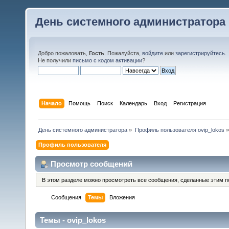
День системного администратора
Добро пожаловать,
Гость
. Пожалуйста,
войдите
или
зарегистрируйтесь
.
Не получили
письмо с кодом активации
?
Начало
Помощь
Поиск
Календарь
Вход
Регистрация
День системного администратора
»
Профиль пользователя ovip_lokos
»
Профиль пользователя
Просмотр сообщений
В этом разделе можно просмотреть все сообщения, сделанные этим п
Сообщения
Темы
Вложения
Темы - ovip_lokos