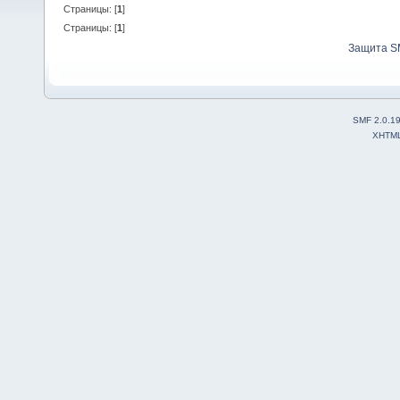
Страницы: [
1
]
Страницы: [
1
]
Защита S
SMF 2.0.1
XHTM