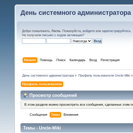
День системного администратора
Добро пожаловать,
Гость
. Пожалуйста,
войдите
или
зарегистрируйтесь
.
Не получили
письмо с кодом активации
?
Начало
Помощь
Поиск
Календарь
Вход
Регистрация
День системного администратора
»
Профиль пользователя Uncle-Miki
»
Профиль пользователя
Просмотр сообщений
В этом разделе можно просмотреть все сообщения, сделанные этим п
Сообщения
Темы
Вложения
Темы - Uncle-Miki