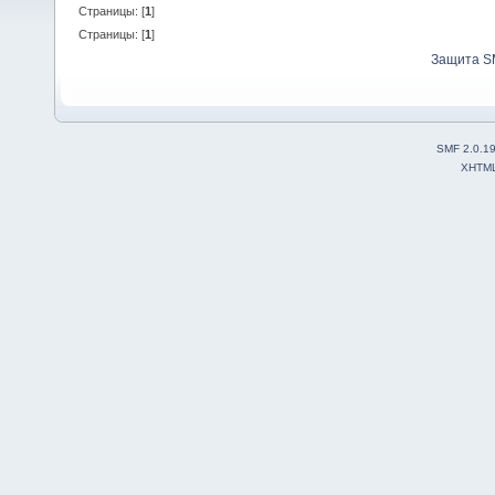
Страницы: [
1
]
Страницы: [
1
]
Защита S
SMF 2.0.1
XHTM